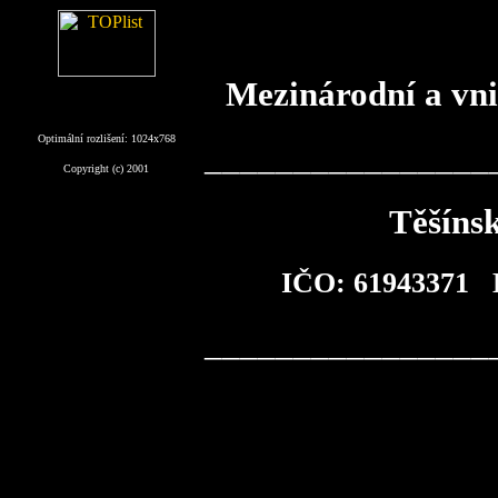
Mezinárodní a vnit
Optimální rozlišení: 1024x768
________________
Copyright (c) 2001
Těšíns
IČO: 61943371 D
________________